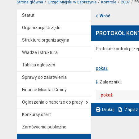
Strona główna
Urząd Miejski w Łabiszynie
Kontrole
2007
PR
Statut
Wróć
Organizacja Urzędu
PROTOKÓŁ KONTRO
Struktura organizacyjna
Protokół kontroli pr
Władze i struktura
Tablica ogłoszeń
pokaż
Sprawy do załatwienia
Załączniki:
Finanse Miasta i Gminy
pokaż
Ogłoszenia o naborze do pracy
. Plik w formacie: pdf
. Otwiera się w nowej karcie.
Drukuj
Zapisz
Konkursy ofert
. Ta sama treść dostępna jest na bieżącej stronie
Zamówienia publiczne