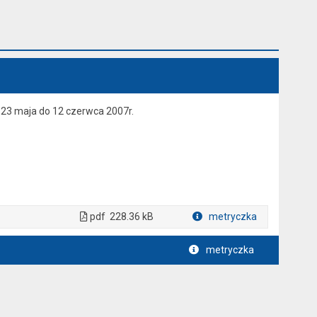
 23 maja do 12 czerwca 2007r.
pdf
228.36 kB
metryczka
Plik w formacie
metryczka