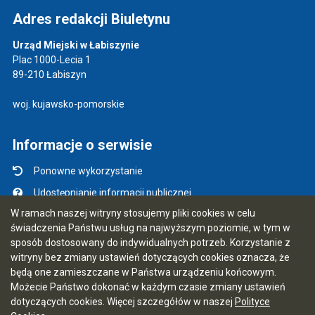
Adres redakcji Biuletynu
Urząd Miejski w Łabiszynie
Plac 1000-Lecia 1
89-210 Łabiszyn
woj. kujawsko-pomorskie
Informacje o serwisie
Ponowne wykorzystanie
Udostępnianie informacji publicznej
W ramach naszej witryny stosujemy pliki cookies w celu
Mapa serwisu
świadczenia Państwu usług na najwyższym poziomie, w tym w
Instrukcja obsługi
sposób dostosowany do indywidualnych potrzeb. Korzystanie z
witryny bez zmiany ustawień dotyczących cookies oznacza, że
Statystyki oglądalności
będą one zamieszczane w Państwa urządzeniu końcowym.
Ostatnio dodane
Możecie Państwo dokonać w każdym czasie zmiany ustawień
dotyczących cookies. Więcej szczegółów w naszej
Polityce
Ostatnia aktualizacja BIP: 07.08.2026 09:55