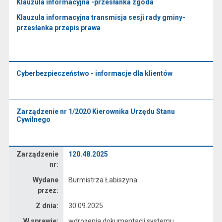
Klauzula informacyjna -przesłanka zgoda
Klauzula informacyjna transmisja sesji rady gminy-
przesłanka przepis prawa
Cyberbezpieczeństwo - informacje dla klientów
Zarządzenie nr 1/2020 Kierownika Urzędu Stanu
Cywilnego
Zarządzenie
Zarządzenie
120.48.2025
nr:
Wydane
Burmistrza Łabiszyna
przez:
Z dnia:
30.09.2025
W sprawie:
wdrożenia dokumentacji systemu