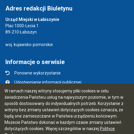
Adres redakcji Biuletynu
Urząd Miejski w Łabiszynie
Plac 1000-Lecia 1
89-210 Łabiszyn
woj. kujawsko-pomorskie
Informacje o serwisie
Ponowne wykorzystanie
Udostępnianie informacji publicznej
W ramach naszej witryny stosujemy pliki cookies w celu
Mapa serwisu
świadczenia Państwu usług na najwyższym poziomie, w tym w
Instrukcja obsługi
sposób dostosowany do indywidualnych potrzeb. Korzystanie z
witryny bez zmiany ustawień dotyczących cookies oznacza, że
Statystyki oglądalności
będą one zamieszczane w Państwa urządzeniu końcowym.
Ostatnio dodane
Możecie Państwo dokonać w każdym czasie zmiany ustawień
dotyczących cookies. Więcej szczegółów w naszej
Polityce
Ostatnia aktualizacja BIP: 07.08.2026 09:55