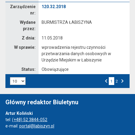
Zarządzenie
Zarządzenie
120.32.2018
nr:
Wydane
BURMISTRZA ŁABISZYNA
przez:
Z dnia:
11.05.2018
W sprawie:
wprowadzenia rejestru czynności
przetwarzania danych osobowych w
Urzędzie Miejskim w Łabiszynie
Status:
Obowiązujące
Liczba art. na stronie:
1
Przejdź do strony numer
2
Strona numer
Poprzednia strona
Następna strona
Główny redaktor Biuletynu
Artur Koliński
tel:
(+48) 52 3844-052
e-mail:
portal@labiszyn.pl