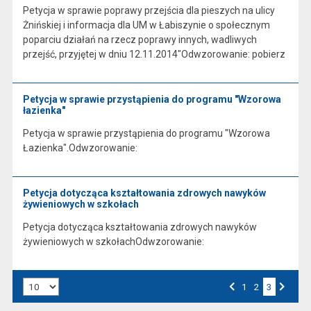
Petycja w sprawie poprawy przejścia dla pieszych na ulicy
Żnińskiej i informacja dla UM w Łabiszynie o społecznym
poparciu działań na rzecz poprawy innych, wadliwych
przejść, przyjętej w dniu 12.11.2014"Odwzorowanie: pobierz
Petycja w sprawie przystąpienia do programu "Wzorowa
łazienka"
Petycja w sprawie przystąpienia do programu "Wzorowa
Łazienka".Odwzorowanie:
Petycja dotycząca kształtowania zdrowych nawyków
żywieniowych w szkołach
Petycja dotycząca kształtowania zdrowych nawyków
żywieniowych w szkołachOdwzorowanie:
Liczba art. na stronie:
Przejdź do strony numer
1
Przejdź do strony numer
2
3
Strona numer
Poprzednia strona
Następna strona