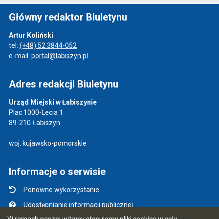
Główny redaktor Biuletynu
Artur Koliński
tel:
(+48) 52 3844-052
e-mail:
portal@labiszyn.pl
Adres redakcji Biuletynu
Urząd Miejski w Łabiszynie
Plac 1000-Lecia 1
89-210 Łabiszyn
woj. kujawsko-pomorskie
Informacje o serwisie
Ponowne wykorzystanie
Udostępnianie informacji publicznej
W ramach naszej witryny stosujemy pliki cookies w celu