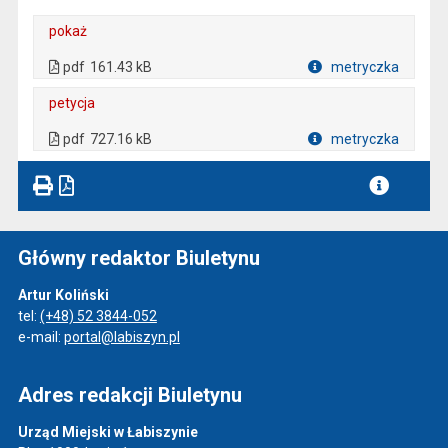
pokaż
. Plik w formacie: pdf
. Otwiera się w nowej karcie.
pdf
161.43 kB
metryczka
Plik w formacie
petycja
. Plik w formacie: pdf
. Otwiera się w nowej karcie.
pdf
727.16 kB
metryczka
Plik w formacie
Główny redaktor Biuletynu
Artur Koliński
tel:
(+48) 52 3844-052
e-mail:
portal@labiszyn.pl
Adres redakcji Biuletynu
Urząd Miejski w Łabiszynie