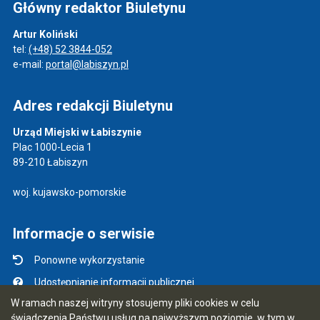
Główny redaktor Biuletynu
Artur Koliński
tel:
(+48) 52 3844-052
e-mail:
portal@labiszyn.pl
Adres redakcji Biuletynu
Urząd Miejski w Łabiszynie
Plac 1000-Lecia 1
89-210 Łabiszyn
woj. kujawsko-pomorskie
Informacje o serwisie
Ponowne wykorzystanie
Udostępnianie informacji publicznej
W ramach naszej witryny stosujemy pliki cookies w celu
Mapa serwisu
świadczenia Państwu usług na najwyższym poziomie, w tym w