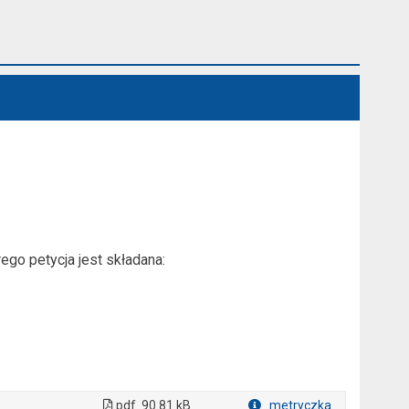
go petycja jest składana:
pdf
90.81 kB
metryczka