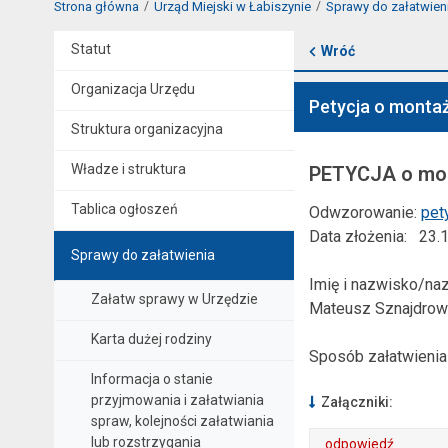
Strona główna
Urząd Miejski w Łabiszynie
Sprawy do załatwien
Statut
Wróć
Organizacja Urzędu
Petycja o monta
Struktura organizacyjna
Władze i struktura
PETYCJA o mon
Tablica ogłoszeń
Odwzorowanie:
pet
Data złożenia: 23.
Sprawy do załatwienia
Imię i nazwisko/naz
Załatw sprawy w Urzędzie
Mateusz Sznajdrow
Karta dużej rodziny
Sposób załatwienia 
Informacja o stanie
przyjmowania i załatwiania
Załączniki:
spraw, kolejności załatwiania
lub rozstrzygania
odpowiedź