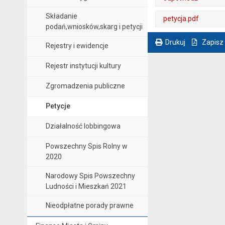
. Plik w formacie: pdf
. Otwiera się w nowej karcie.
Składanie
petycja.pdf
podań,wniosków,skarg i petycji
. Plik w formacie: pdf
. Otwiera się w nowej karcie.
Drukuj
Zapisz
Rejestry i ewidencje
. Ta sama treść dostępna jest na bieżącej stronie
Rejestr instytucji kultury
Zgromadzenia publiczne
Petycje
Działalność lobbingowa
Powszechny Spis Rolny w
2020
Narodowy Spis Powszechny
Ludności i Mieszkań 2021
Nieodpłatne porady prawne