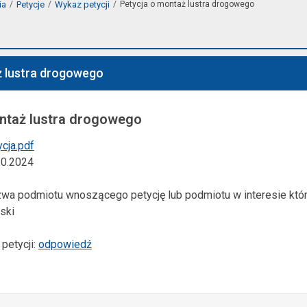
ia
Petycje
Wykaz petycji
Petycja o montaż lustra drogowego
ż lustra drogowego
taż lustra drogowego
ycja.pdf
10.2024
wa podmiotu wnoszącego petycję lub podmiotu w interesie które
ski
petycji:
odpowiedź