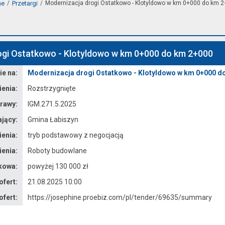
ne
Przetargi
Modernizacja drogi Ostatkowo - Klotyldowo w km 0+000 do km 
ogi Ostatkowo - Klotyldowo w km 0+000 do km 2+000
e na:
Modernizacja drogi Ostatkowo - Klotyldowo w km 0+000 d
enia:
Rozstrzygnięte
rawy:
IGM.271.5.2025
jący:
Gmina Łabiszyn
enia:
tryb podstawowy z negocjacją
enia:
Roboty budowlane
kowa:
powyżej 130 000 zł
ofert:
21.08.2025 10:00
ofert:
https://josephine.proebiz.com/pl/tender/69635/summary