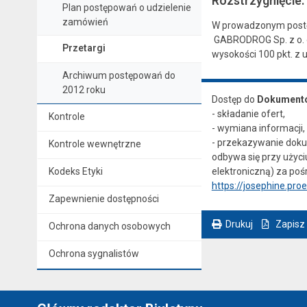
Rozstrzygnięcie:
Plan postępowań o udzielenie
zamówień
W prowadzonym postęp
GABRODROG Sp. z o. o.
Przetargi
wysokości 100 pkt. z 
Archiwum postępowań do
2012 roku
Dostęp do
Dokumentó
- składanie ofert,
Kontrole
- wymiana informacji,
- przekazywanie dok
Kontrole wewnętrzne
odbywa się przy użyci
Kodeks Etyki
elektroniczną) za po
https://josephine.pr
Zapewnienie dostępności
Drukuj
Zapisz
Ochrona danych osobowych
. Ta sama treść dostępna jest na bieżącej stronie
Ochrona sygnalistów