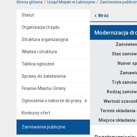
Strona główna
Urząd Miejski w Łabiszynie
Zamówienia publicz
Statut
Wróć
Organizacja Urzędu
Modernizacja dr
Struktura organizacyjna
Zamówieni
Dane zamówienia na Modernizacja drogi Ostatkowo - Klotyldowo w km 0+000 do km 2+000
Władze i struktura
Stan zamówi
Numer sp
Tablica ogłoszeń
Zamawia
Sprawy do załatwienia
Tryb zamówi
Finanse Miasta i Gminy
Rodzaj zamówi
Ogłoszenia o naborze do pracy
Wartość szacun
Termin składania 
Konkursy ofert
Miejsce składania 
Zamówienia publiczne