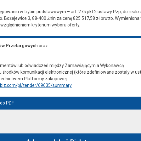
owaniu w trybie podstawowym – art. 275 pkt 2 ustawy Pzp, do realiza
 Bożejewice 3, 88-400 Żnin za cenę 825 517,58 zł brutto. Wymieniona 
uwzględnieniem kryterium wyboru oferty.
w Przetargowych
oraz:
umentów lub oświadczeń między Zamawiającym a Wykonawcą
u środków komunikacji elektronicznej (które zdefiniowane zostały w ust
średnictwem Platformy zakupowej:
oebiz.com/pl/tender/69635/summary
 do PDF