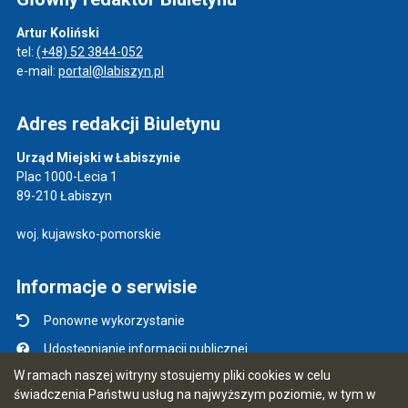
Artur Koliński
tel:
(+48) 52 3844-052
e-mail:
portal@labiszyn.pl
Adres redakcji Biuletynu
Urząd Miejski w Łabiszynie
Plac 1000-Lecia 1
89-210 Łabiszyn
woj. kujawsko-pomorskie
Informacje o serwisie
Ponowne wykorzystanie
Udostępnianie informacji publicznej
W ramach naszej witryny stosujemy pliki cookies w celu
Mapa serwisu
świadczenia Państwu usług na najwyższym poziomie, w tym w
Instrukcja obsługi