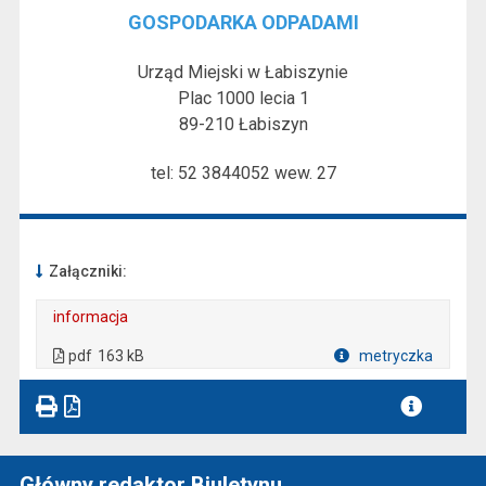
GOSPODARKA ODPADAMI
Urząd Miejski w Łabiszynie
Plac 1000 lecia 1
89-210 Łabiszyn
tel: 52 3844052 wew. 27
Załączniki:
informacja
. Plik w formacie: pdf
. Rozmiar pliku: 163 kB
. Otwiera się w nowej karcie.
pdf
163 kB
metryczka
Plik w formacie
Główny redaktor Biuletynu