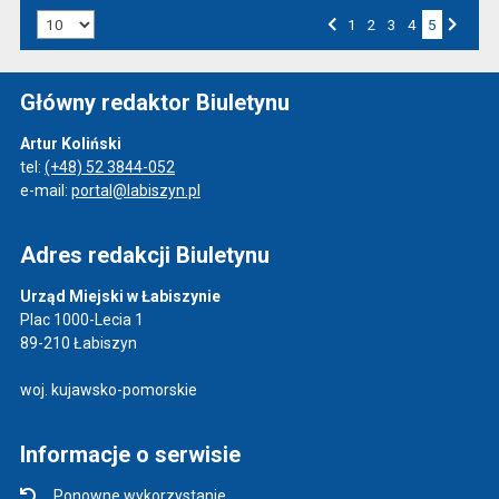
Liczba art. na stronie:
Przejdź do strony numer
1
Przejdź do strony numer
2
Przejdź do strony numer
3
Przejdź do strony numer
4
5
Strona numer
Poprzednia strona
Następna strona
Główny redaktor Biuletynu
Artur Koliński
tel:
(+48) 52 3844-052
e-mail:
portal@labiszyn.pl
Adres redakcji Biuletynu
Urząd Miejski w Łabiszynie
Plac 1000-Lecia 1
89-210 Łabiszyn
woj. kujawsko-pomorskie
Informacje o serwisie
Ponowne wykorzystanie