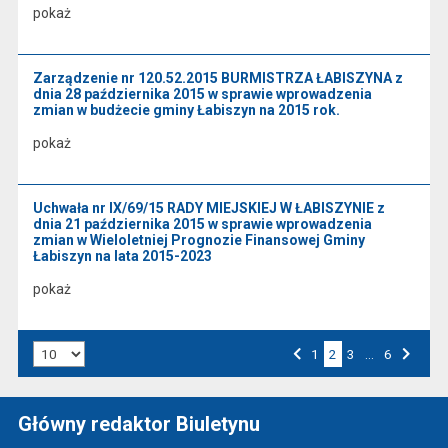
pokaż
Zarządzenie nr 120.52.2015 BURMISTRZA ŁABISZYNA z
dnia 28 października 2015 w sprawie wprowadzenia
zmian w budżecie gminy Łabiszyn na 2015 rok.
pokaż
Uchwała nr IX/69/15 RADY MIEJSKIEJ W ŁABISZYNIE z
dnia 21 października 2015 w sprawie wprowadzenia
zmian w Wieloletniej Prognozie Finansowej Gminy
Łabiszyn na lata 2015-2023
pokaż
Liczba art. na stronie:
Przejdź do strony numer
1
2
Przejdź do strony numer
3
…
Przejdź do strony numer
6
Strona numer
Poprzednia strona
Następna strona
Główny redaktor Biuletynu