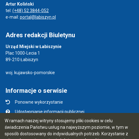
Artur Koliński
tel:
(+48) 52 3844-052
e-mail:
portal@labiszyn.pl
Adres redakcji Biuletynu
Urząd Miejski w Łabiszynie
Plac 1000-Lecia 1
89-210 Łabiszyn
woj. kujawsko-pomorskie
Informacje o serwisie
Ponowne wykorzystanie
Udostępnianie informacji publicznej
W ramach naszej witryny stosujemy pliki cookies w celu
Mapa serwisu
świadczenia Państwu usług na najwyższym poziomie, w tym w
Instrukcja obsługi
sposób dostosowany do indywidualnych potrzeb. Korzystanie z