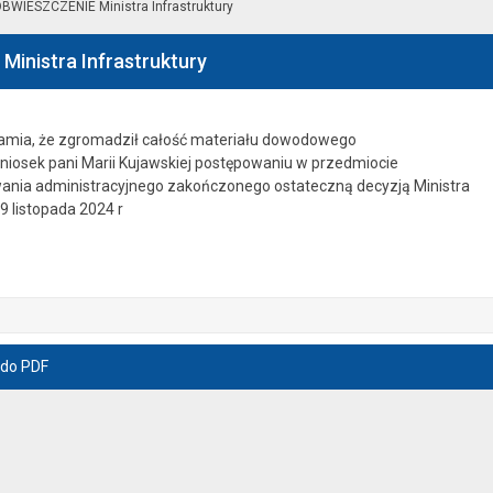
BWIESZCZENIE Ministra Infrastruktury
inistra Infrastruktury
damia, że zgromadził całość materiału dowodowego
osek pani Marii Kujawskiej postępowaniu w przedmiocie
nia administracyjnego zakończonego ostateczną decyzją Ministra
19 listopada 2024 r
 do PDF