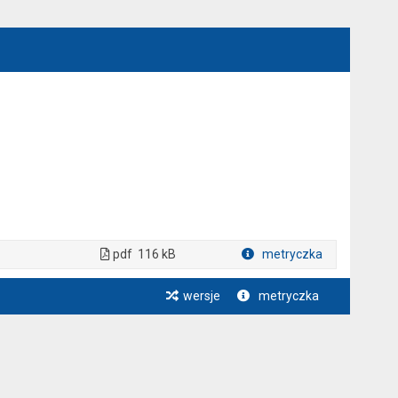
pdf
116 kB
metryczka
Plik w formacie
wersje
metryczka