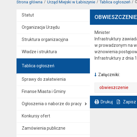
Strona główna
Urząd Miejski w Łabiszynie
Tablica ogłoszeń
O
Statut
OBWIESZCZENIE M
Organizacja Urzędu
Minister
Infrastruktury zawia
Struktura organizacyjna
w prowadzonym na wni
Władze i struktura
wznowienia postępowa
Infrastruktury z dnia 
Tablica ogłoszeń
Załączniki:
Sprawy do załatwienia
obwieszczenie
Finanse Miasta i Gminy
. Plik w formacie: pdf
. Rozmiar pliku: 116 kB
. Otwiera się w nowej karcie.
Drukuj
Zapisz
Ogłoszenia o naborze do pracy
. Ta sama treść dostępna jest na bieżącej stronie
Konkursy ofert
Zamówienia publiczne