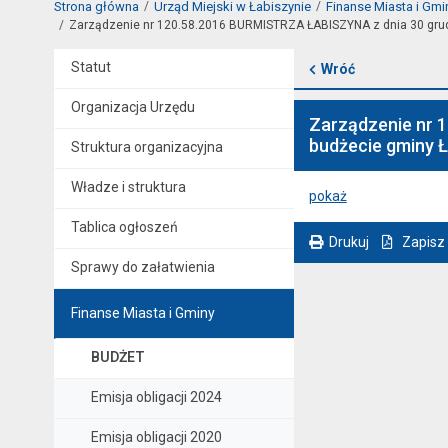
Strona główna
Urząd Miejski w Łabiszynie
Finanse Miasta i Gmi
Zarządzenie nr 120.58.2016 BURMISTRZA ŁABISZYNA z dnia 30 grud
Statut
Wróć
Organizacja Urzędu
Zarządzenie nr 
budżecie gminy Ł
Struktura organizacyjna
Władze i struktura
pokaż
Tablica ogłoszeń
Drukuj
Zapisz
Sprawy do załatwienia
. Ta sama treść dostępna jest na bieżącej stronie
Finanse Miasta i Gminy
BUDŻET
Emisja obligacji 2024
Emisja obligacji 2020