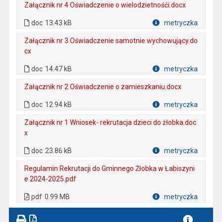
Załącznik nr 4 Oświadczenie o wielodzietnośći.docx
. Plik w formacie: doc
doc
13.43 kB
metryczka
Plik w formacie
Załącznik nr 3 Oświadczenie samotnie wychowujący.do
cx
. Plik w formacie: doc
doc
14.47 kB
metryczka
Plik w formacie
Załącznik nr 2 Oświadczenie o zamieszkaniu.docx
. Plik w formacie: doc
doc
12.94 kB
metryczka
Plik w formacie
Załącznik nr 1 Wniosek- rekrutacja dzieci do żłobka.doc
x
. Plik w formacie: doc
doc
23.86 kB
metryczka
Plik w formacie
Regulamin Rekrutacji do Gminnego Żłobka w Łabiszyni
e 2024-2025.pdf
. Plik w formacie: pdf
. Otwiera się w nowej karcie.
pdf
0.99 MB
metryczka
Plik w formacie