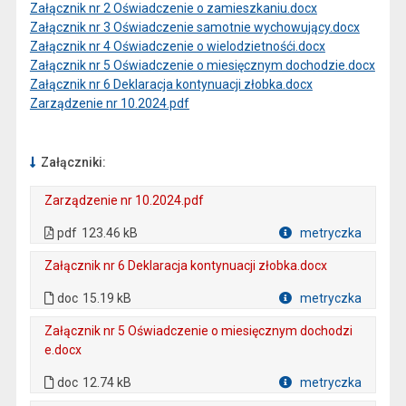
Załącznik nr 2 Oświadczenie o zamieszkaniu.docx
Załącznik nr 3 Oświadczenie samotnie wychowujący.docx
Załącznik nr 4 Oświadczenie o wielodzietnośći.docx
Załącznik nr 5 Oświadczenie o miesięcznym dochodzie.docx
Załącznik nr 6 Deklaracja kontynuacji złobka.docx
Zarządzenie nr 10.2024.pdf
Załączniki:
Zarządzenie nr 10.2024.pdf
. Plik w formacie: pdf
. Otwiera się w nowej karcie.
pdf
123.46 kB
metryczka
Plik w formacie
Załącznik nr 6 Deklaracja kontynuacji złobka.docx
. Plik w formacie: doc
doc
15.19 kB
metryczka
Plik w formacie
Załącznik nr 5 Oświadczenie o miesięcznym dochodzi
e.docx
. Plik w formacie: doc
doc
12.74 kB
metryczka
Plik w formacie