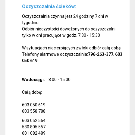
Oczyszczalnia ścieków:
Oczyszczalnia czynna jest 24 godziny 7 dni w
tygodniu
Odbiór nieczystości dowożonych do oczyszczalni
tylko w dni pracujące w godz. 7:30 - 15:30
W sytuacjach niecierpiących zwłoki odbiór całą dobę.
Telefony alarmowe oczyszczalnia:
796-263-377
,
603
050 619
Wodociągi:
8:00 - 15:00
Całą dobę:
603 050 619
603 558 788
603 052 564
530 805 557
601 082 489