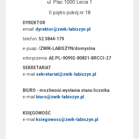
ul. Plac 1000 Lecia 1
II piętro pokój nr 18
DYREKTOR
email:
dyrektor@zwik-labiszyn.pl
telefon:
52 3844-179
e-puap:
/ZWIK-LABISZYN/domyslna
edoręczenia:
AE:PL-90992-80831-BRCCI-27
SEKRETARIAT
e-mail
sekretariat@zwik-labiszyn.pl
BIURO - mozliwość wysłania stanu licznika
e-mail
biuro@zwik-labiszyn.pl
KSIĘGOWOŚĆ
e-mail
ksiegowosc@zwik-labiszyn.pl