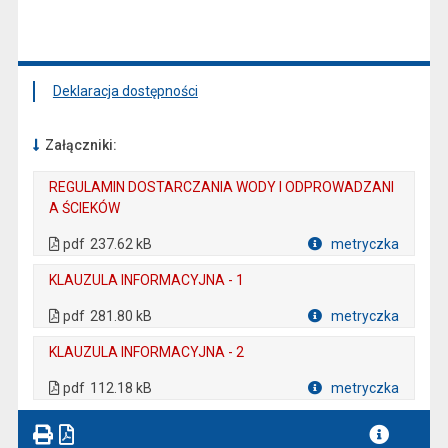
Deklaracja dostępności
Załączniki:
REGULAMIN DOSTARCZANIA WODY I ODPROWADZANI
A ŚCIEKÓW
. Plik w formacie: pdf
. Otwiera się w nowej karcie.
pdf
237.62 kB
metryczka
Plik w formacie
KLAUZULA INFORMACYJNA - 1
. Plik w formacie: pdf
. Otwiera się w nowej karcie.
pdf
281.80 kB
metryczka
Plik w formacie
KLAUZULA INFORMACYJNA - 2
. Plik w formacie: pdf
. Otwiera się w nowej karcie.
pdf
112.18 kB
metryczka
Plik w formacie