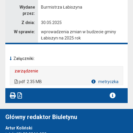
Wydane
Burmistrza Łabiszyna
przez:
Z dnia:
30.05.2025
W sprawie:
wprowadzenia zmian w budżecie gminy
Łabiszyn na 2025 rok
Załączniki:
zarządzenie
. Plik w formacie: pdf
. Rozmiar pliku: 2.35 MB
. Otwiera się w nowej karcie.
pdf
2.35 MB
metryczka
Plik w formacie
Główny redaktor Biuletynu
Artur Koliński