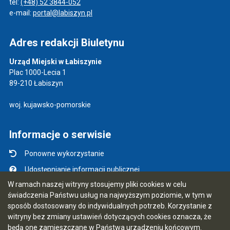
tel:
(+48) 52 3844-052
e-mail:
portal@labiszyn.pl
Adres redakcji Biuletynu
Urząd Miejski w Łabiszynie
Plac 1000-Lecia 1
89-210 Łabiszyn
woj. kujawsko-pomorskie
Informacje o serwisie
Ponowne wykorzystanie
Udostępnianie informacji publicznej
W ramach naszej witryny stosujemy pliki cookies w celu
Mapa serwisu
świadczenia Państwu usług na najwyższym poziomie, w tym w
Instrukcja obsługi
sposób dostosowany do indywidualnych potrzeb. Korzystanie z
witryny bez zmiany ustawień dotyczących cookies oznacza, że
Statystyki oglądalności
będą one zamieszczane w Państwa urządzeniu końcowym.