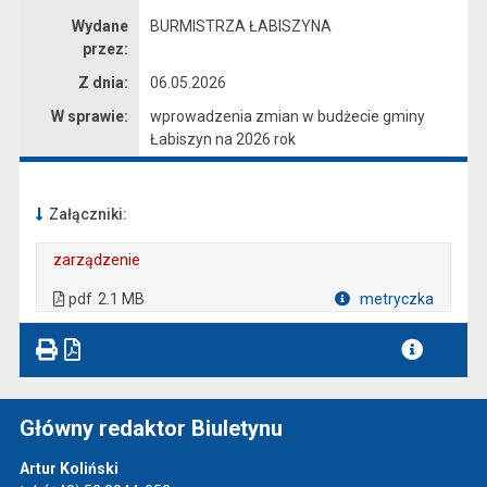
Wydane
BURMISTRZA ŁABISZYNA
przez:
Z dnia:
06.05.2026
W sprawie:
wprowadzenia zmian w budżecie gminy
Łabiszyn na 2026 rok
Załączniki:
zarządzenie
. Plik w formacie: pdf
. Rozmiar pliku: 2.1 MB
. Otwiera się w nowej karcie.
pdf
2.1 MB
metryczka
Plik w formacie
Główny redaktor Biuletynu
Artur Koliński