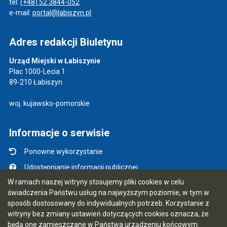
tel:
(+48) 52 3844-052
e-mail:
portal@labiszyn.pl
Adres redakcji Biuletynu
Urząd Miejski w Łabiszynie
Plac 1000-Lecia 1
89-210 Łabiszyn
woj. kujawsko-pomorskie
Informacje o serwisie
Ponowne wykorzystanie
Udostępnianie informacji publicznej
W ramach naszej witryny stosujemy pliki cookies w celu
Mapa serwisu
świadczenia Państwu usług na najwyższym poziomie, w tym w
Instrukcja obsługi
sposób dostosowany do indywidualnych potrzeb. Korzystanie z
witryny bez zmiany ustawień dotyczących cookies oznacza, że
Statystyki oglądalności
będą one zamieszczane w Państwa urządzeniu końcowym.