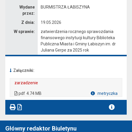
Wydane
BURMISTRZA ŁABISZYNA
przez:
Z dnia:
19.05.2026
W sprawie:
zatwierdzenia rocznego sprawozdania
finansowego instytucji kultury Biblioteka
Publiczna Miasta i Gminy Łabiszyn im. dr
Juliana Gerpe za 2025 rok
Załączniki:
zarzadzenie
. Plik w formacie: pdf
. Rozmiar pliku: 4.74 MB
. Otwiera się w nowej karcie.
pdf
4.74 MB
metryczka
Plik w formacie
Główny redaktor Biuletynu