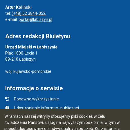
Artur Koliński
tel:
(+48) 52 3844-052
e-mail:
portal@labiszyn.pl
Adres redakcji Biuletynu
Urząd Miejski w Łabiszynie
Plac 1000-Lecia 1
89-210 Łabiszyn
woj. kujawsko-pomorskie
Informacje o serwisie
Ponowne wykorzystanie
Udostępnianie informacji publicznej
W ramach naszej witryny stosujemy pliki cookies w celu
Mapa serwisu
świadczenia Państwu usług na najwyższym poziomie, w tym w
Instrukcja obsługi
sposób dostosowany do indywidualnych potrzeb. Korzystanie z