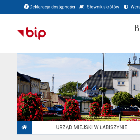
Deklaracja dostępności
Słownik skrótów
Wers
B
URZĄD MIEJSKI W ŁABISZYNIE
STRONA GŁÓWNA