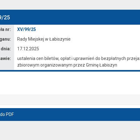
9/25
a nr:
XV/99/25
ganu:
Rady Miejskej w Łabiszynie
 dnia:
17.12.2025
awie:
ustalenia cen biletów, opłat i uprawnień do bezpłatnych prz
zbiorowym organizowanym przez Gminę Łabiszyn
 do PDF