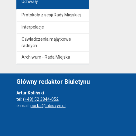
Uchwały
Protokoły z sesji Rady Miejskiej
Interpelacje
Oświadczenia majątkowe
radnych
Archiwum - Rada Miejska
Główny redaktor Biuletynu
Artur Koliński
tel:
(+48) 52 3844-052
e-mail:
portal@labiszyn.pl