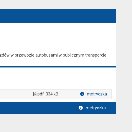
ejazdów w przewozie autobusami w publicznym transporcie
pdf
334 kB
metryczka
Plik w formacie
metryczka