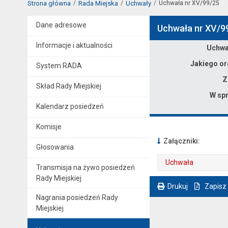
Strona główna
Rada Miejska
Uchwały
Uchwała nr XV/99/25
Dane adresowe
Uchwała nr XV/9
Informacje i aktualności
Dane uchwały nr XV/99/25
Uchwał
Jakiego or
System RADA
Z
Skład Rady Miejskiej
W spr
Kalendarz posiedzeń
Komisje
Załączniki:
Głosowania
Uchwała
Transmisja na żywo posiedzeń
. Plik w formacie: pdf
Rady Miejskiej
. Rozmiar pliku: 334 kB
. Otwiera się w nowej karcie.
Drukuj
Zapisz
Nagrania posiedzeń Rady
. Ta sama treść dostępna jest na bieżącej stronie
Miejskiej