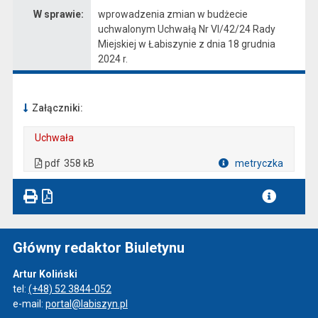
W sprawie:
wprowadzenia zmian w budżecie
uchwalonym Uchwałą Nr VI/42/24 Rady
Miejskiej w Łabiszynie z dnia 18 grudnia
2024 r.
Załączniki:
Uchwała
. Plik w formacie: pdf
. Rozmiar pliku: 358 kB
. Otwiera się w nowej karcie.
pdf
358 kB
metryczka
Plik w formacie
Główny redaktor Biuletynu
Artur Koliński
tel:
(+48) 52 3844-052
e-mail:
portal@labiszyn.pl