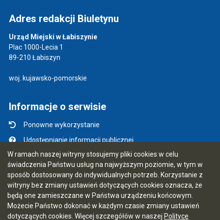
Adres redakcji Biuletynu
Urząd Miejski w Łabiszynie
Plac 1000-Lecia 1
89-210 Łabiszyn
woj. kujawsko-pomorskie
Informacje o serwisie
Ponowne wykorzystanie
Udostępnianie informacji publicznej
W ramach naszej witryny stosujemy pliki cookies w celu
Mapa serwisu
świadczenia Państwu usług na najwyższym poziomie, w tym w
Instrukcja obsługi
sposób dostosowany do indywidualnych potrzeb. Korzystanie z
witryny bez zmiany ustawień dotyczących cookies oznacza, że
Statystyki oglądalności
będą one zamieszczane w Państwa urządzeniu końcowym.
Ostatnio dodane
Możecie Państwo dokonać w każdym czasie zmiany ustawień
dotyczących cookies. Więcej szczegółów w naszej
Polityce
Ostatnia aktualizacja BIP: 31.07.2026 13:10