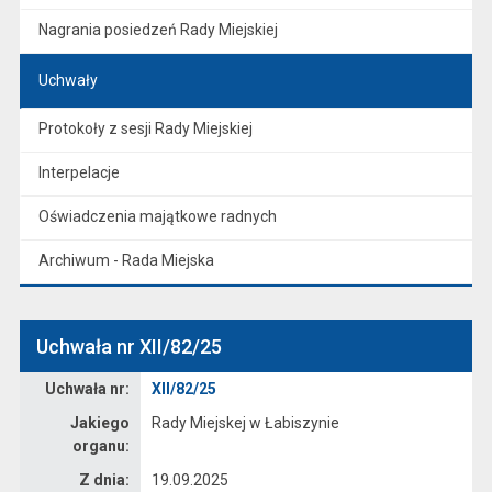
Nagrania posiedzeń Rady Miejskiej
Uchwały
Protokoły z sesji Rady Miejskiej
Interpelacje
Oświadczenia majątkowe radnych
Archiwum - Rada Miejska
Uchwała nr XII/82/25
Dane uchwały nr XII/82/25
Uchwała nr:
XII/82/25
Jakiego
Rady Miejskej w Łabiszynie
organu:
Z dnia:
19.09.2025