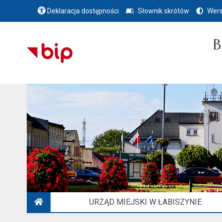
Deklaracja dostępności
Słownik skrótów
Wers
B
URZĄD MIEJSKI W ŁABISZYNIE
STRONA GŁÓWNA