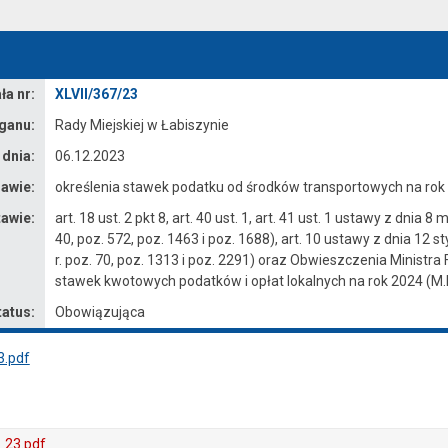
a nr:
XLVII/367/23
ganu:
Rady Miejskiej w Łabiszynie
 dnia:
06.12.2023
awie:
określenia stawek podatku od środków transportowych na ro
awie:
art. 18 ust. 2 pkt 8, art. 40 ust. 1, art. 41 ust. 1 ustawy z dni
40, poz. 572, poz. 1463 i poz. 1688), art. 10 ustawy z dnia 12 s
r. poz. 70, poz. 1313 i poz. 2291) oraz Obwieszczenia Ministra 
stawek kwotowych podatków i opłat lokalnych na rok 2024 (M.P. 
tatus:
Obowiązująca
3.pdf
_23.pdf