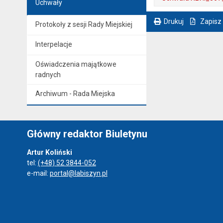
Uchwały
. Plik w formacie: pdf
. Otwiera się w nowej karcie.
Drukuj
Zapisz
Protokoły z sesji Rady Miejskiej
. Ta sama treść dostępna jest na bieżącej stronie
Interpelacje
Oświadczenia majątkowe
radnych
Archiwum - Rada Miejska
Główny redaktor Biuletynu
Artur Koliński
tel:
(+48) 52 3844-052
e-mail:
portal@labiszyn.pl