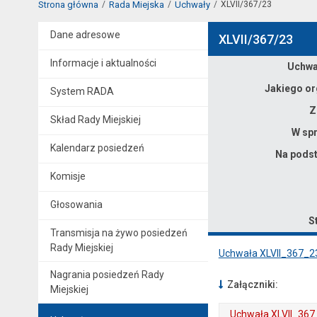
Strona główna
Rada Miejska
Uchwały
XLVII/367/23
Dane adresowe
XLVII/367/23
Informacje i aktualności
Dane uchwały nr XLVII/367/23
Uchwał
Jakiego or
System RADA
Z
Skład Rady Miejskiej
W spr
Kalendarz posiedzeń
Na podst
Komisje
Głosowania
S
Transmisja na żywo posiedzeń
Rady Miejskiej
Uchwała XLVII_367_2
Nagrania posiedzeń Rady
Załączniki:
Miejskiej
Uchwała XLVII_367