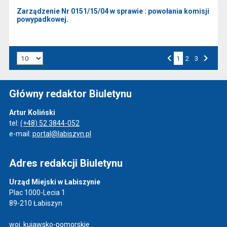
Zarządzenie Nr 0151/15/04 w sprawie : powołania komisji
powypadkowej.
Liczba art. na stronie:
1
Przejdź do strony numer
2
Przejdź do strony numer
3
Strona numer
Poprzednia strona
Następna strona
Główny redaktor Biuletynu
Artur Koliński
tel:
(+48) 52 3844-052
e-mail:
portal@labiszyn.pl
Adres redakcji Biuletynu
Urząd Miejski w Łabiszynie
Plac 1000-Lecia 1
89-210 Łabiszyn
woj. kujawsko-pomorskie