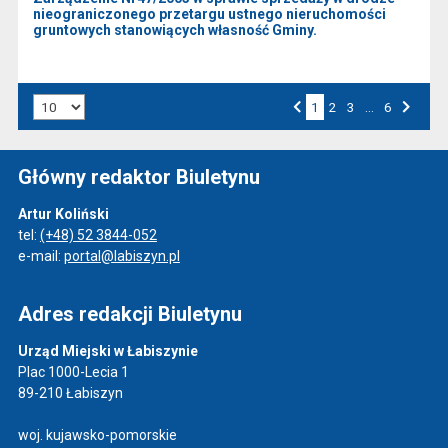
nieograniczonego przetargu ustnego nieruchomości
gruntowych stanowiących własność Gminy.
Liczba art. na stronie:
1
Przejdź do strony numer
2
Przejdź do strony numer
3
…
Przejdź do strony numer
6
Strona numer
Poprzednia strona
Następna strona
Główny redaktor Biuletynu
Artur Koliński
tel:
(+48) 52 3844-052
e-mail:
portal@labiszyn.pl
Adres redakcji Biuletynu
Urząd Miejski w Łabiszynie
Plac 1000-Lecia 1
89-210 Łabiszyn
woj. kujawsko-pomorskie