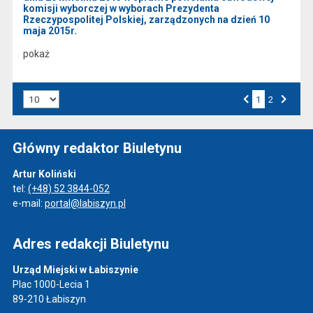
komisji wyborczej w wyborach Prezydenta
Rzeczypospolitej Polskiej, zarządzonych na dzień 10
maja 2015r.
pokaż
Liczba art. na stronie:
1
Przejdź do strony numer
2
Strona numer
Poprzednia strona
Następna strona
Główny redaktor Biuletynu
Artur Koliński
tel:
(+48) 52 3844-052
e-mail:
portal@labiszyn.pl
Adres redakcji Biuletynu
Urząd Miejski w Łabiszynie
Plac 1000-Lecia 1
89-210 Łabiszyn