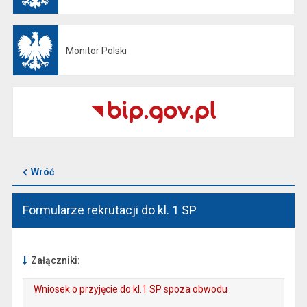
Monitor Polski
Otwiera się w nowej karcie
Wróć
Formularze rekrutacji do kl. 1 SP
Załączniki:
Wniosek o przyjęcie do kl.1 SP spoza obwodu
. Plik w formacie: pdf
. Rozmiar pliku: 248 kB