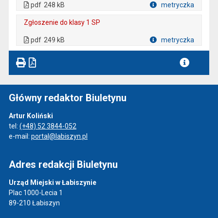
. Otwiera się w nowej karcie.
pdf
248 kB
metryczka
Plik w formacie
Zgłoszenie do klasy 1 SP
. Plik w formacie: pdf
. Rozmiar pliku: 249 kB
. Otwiera się w nowej karcie.
pdf
249 kB
metryczka
Plik w formacie
Główny redaktor Biuletynu
Artur Koliński
tel:
(+48) 52 3844-052
e-mail:
portal@labiszyn.pl
Adres redakcji Biuletynu
Urząd Miejski w Łabiszynie
Plac 1000-Lecia 1
89-210 Łabiszyn