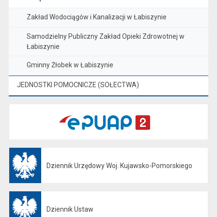
Zakład Wodociągów i Kanalizacji w Łabiszynie
Samodzielny Publiczny Zakład Opieki Zdrowotnej w
Łabiszynie
Gminny Żłobek w Łabiszynie
JEDNOSTKI POMOCNICZE (SOŁECTWA)
Dziennik Urzędowy Woj. Kujawsko-Pomorskiego
Otwiera się w nowej karcie
Dziennik Ustaw
Otwiera się w nowej karcie