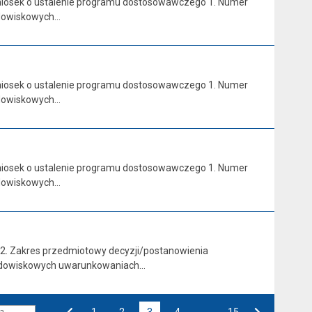
 wniosek o ustalenie programu dostosowawczego 1. Numer
odowiskowych…
 wniosek o ustalenie programu dostosowawczego 1. Numer
odowiskowych…
 wniosek o ustalenie programu dostosowawczego 1. Numer
odowiskowych…
6 2. Zakres przedmiotowy decyzji/postanowienia
rodowiskowych uwarunkowaniach…
Przejdź do strony numer
1
Przejdź do strony numer
2
3
Przejdź do strony numer
4
…
Przejdź do strony numer
15