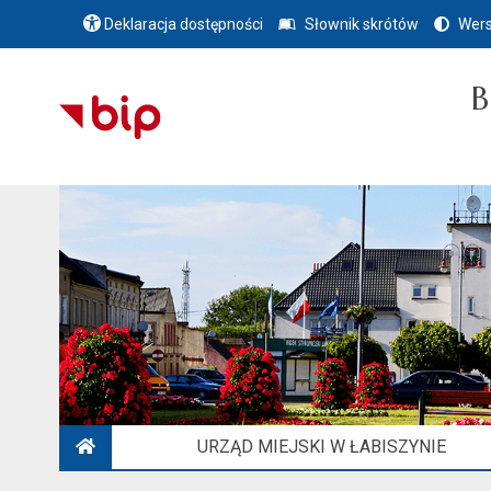
Deklaracja dostępności
Słownik skrótów
Wers
B
URZĄD MIEJSKI W ŁABISZYNIE
STRONA GŁÓWNA