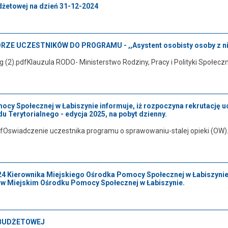
dżetowej na dzień 31-12-2024
ZE UCZESTNIKÓW DO PROGRAMU - ,,Asystent osobisty osoby z nie
 (2).pdfKlauzula RODO- Ministerstwo Rodziny, Pracy i Polityki Społec
ocy Społecznej w Łabiszynie informuje, iż rozpoczyna rekrutację 
 Terytorialnego - edycja 2025, na pobyt dzienny.
swiadczenie uczestnika programu o sprawowaniu-stalej opieki (OW).
24 Kierownika Miejskiego Ośrodka Pomocy Społecznej w Łabiszynie
 w Miejskim Ośrodku Pomocy Społecznej w Łabiszynie.
 BUDŻETOWEJ