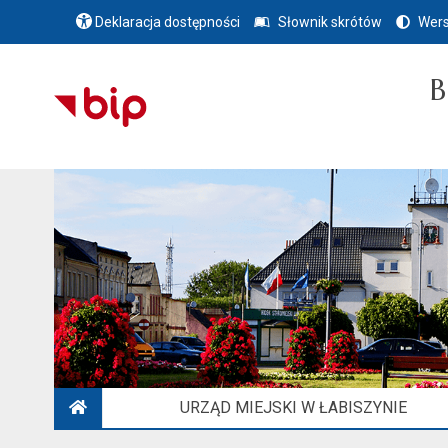
Deklaracja dostępności
Słownik skrótów
Wers
B
URZĄD MIEJSKI W ŁABISZYNIE
STRONA GŁÓWNA