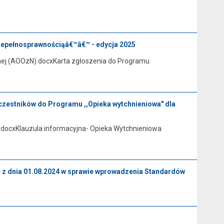
pełnosprawnościąâ€™â€™ - edycja 2025
znej (AOOzN).docxKarta zgłoszenia do Programu
uczestników do Programu ,,Opieka wytchnieniowa" dla
docxKlauzula informacyjna- Opieka Wytchnieniowa
 z dnia 01.08.2024 w sprawie wprowadzenia Standardów