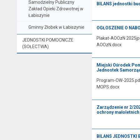
Samodzielny Publiczny
BILANS jednostki bu
Zakład Opieki Zdrowotnej w
Łabiszynie
Gminny Żłobek w Łabiszynie
OGŁOSZENIE O NABOR
Plakat-AOOzN 2025jpg
JEDNOSTKI POMOCNICZE
AOOzN.docx
(SOŁECTWA)
Miejski Ośrodek Pom
Jednostek Samorządu
Program-OW-2025.pdfO
MOPS.docx
Zarządzenie nr 2/20
ochrony małoletnich
BILANS JEDNOSTKI