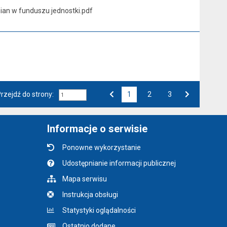
an w funduszu jednostki.pdf
rzejdź do strony:
1
Przejdź do strony numer
2
Przejdź do strony numer
3
Strona numer
Poprzednia strona
Następna strona
Informacje o serwisie
Ponowne wykorzystanie
Udostępnianie informacji publicznej
Mapa serwisu
Instrukcja obsługi
Statystyki oglądalności
Ostatnio dodane