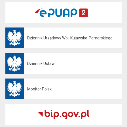
Dziennik Urzędowy Woj. Kujawsko-Pomorskiego
Otwiera się w nowej karcie
Dziennik Ustaw
Otwiera się w nowej karcie
Monitor Polski
Otwiera się w nowej karcie