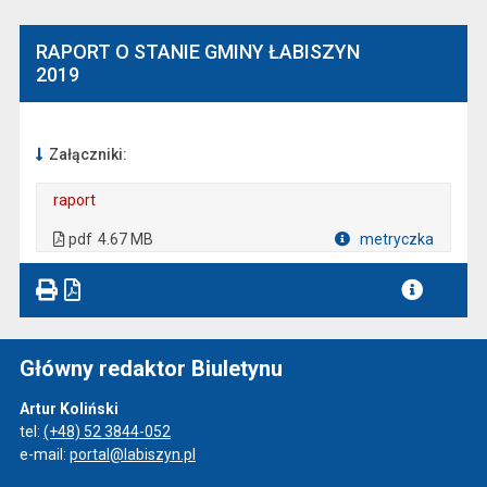
RAPORT O STANIE GMINY ŁABISZYN
2019
Załączniki:
raport
. Plik w formacie: pdf
. Otwiera się w nowej karcie.
pdf
4.67 MB
metryczka
Plik w formacie
Główny redaktor Biuletynu
Artur Koliński
tel:
(+48) 52 3844-052
e-mail:
portal@labiszyn.pl