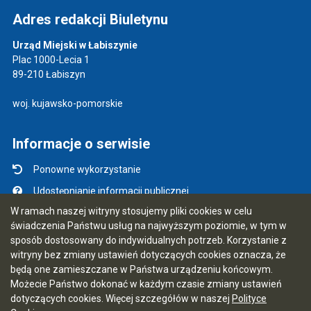
Adres redakcji Biuletynu
Urząd Miejski w Łabiszynie
Plac 1000-Lecia 1
89-210 Łabiszyn
woj. kujawsko-pomorskie
Informacje o serwisie
Ponowne wykorzystanie
Udostępnianie informacji publicznej
W ramach naszej witryny stosujemy pliki cookies w celu
Mapa serwisu
świadczenia Państwu usług na najwyższym poziomie, w tym w
Instrukcja obsługi
sposób dostosowany do indywidualnych potrzeb. Korzystanie z
witryny bez zmiany ustawień dotyczących cookies oznacza, że
Statystyki oglądalności
będą one zamieszczane w Państwa urządzeniu końcowym.
Ostatnio dodane
Możecie Państwo dokonać w każdym czasie zmiany ustawień
dotyczących cookies. Więcej szczegółów w naszej
Polityce
Ostatnia aktualizacja BIP: 07.08.2026 09:55