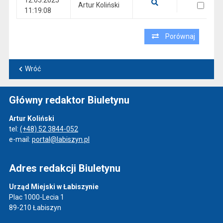
12.05.2025
wersja 12.05.2025 11:19:08
Artur Koliński
11:19:08
Pokaż podgląd wersji z dnia 12.05.2025 11:19:08
Porównaj
Wróć
Główny redaktor Biuletynu
Artur Koliński
tel:
(+48) 52 3844-052
e-mail:
portal@labiszyn.pl
Adres redakcji Biuletynu
Urząd Miejski w Łabiszynie
Plac 1000-Lecia 1
89-210 Łabiszyn