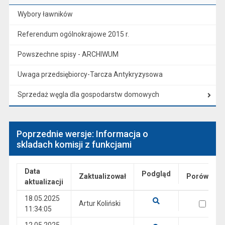
Wybory ławników
Referendum ogólnokrajowe 2015 r.
Powszechne spisy - ARCHIWUM
Uwaga przedsiębiorcy-Tarcza Antykryzysowa
Sprzedaż węgla dla gospodarstw domowych
Poprzednie wersje: Informacja o
skladach komisji z funkcjami
Data
Podgląd
Zaktualizował
Porównaj
aktualizacji
Wersje
18.05.2025
wersja 18.05.2025 11:34:05
Artur Koliński
11:34:05
Pokaż podgląd wersji z dnia 18.05.2025 11:34:05