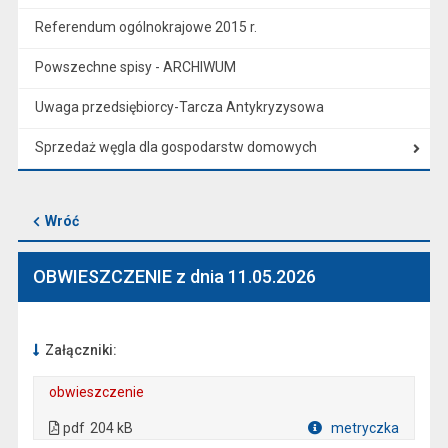
Referendum ogólnokrajowe 2015 r.
Powszechne spisy - ARCHIWUM
Uwaga przedsiębiorcy-Tarcza Antykryzysowa
Sprzedaż węgla dla gospodarstw domowych
Wróć
OBWIESZCZENIE z dnia 11.05.2026
Załączniki:
obwieszczenie
. Plik w formacie: pdf
. Rozmiar pliku: 204 kB
. Otwiera się w nowej karcie.
pdf
204 kB
metryczka
Plik w formacie