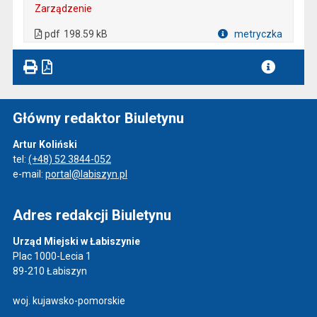
Zarządzenie
. Plik w formacie: pdf
. Otwiera się w nowej karcie.
pdf
198.59 kB
metryczka
Plik w formacie
Główny redaktor Biuletynu
Artur Koliński
tel:
(+48) 52 3844-052
e-mail:
portal@labiszyn.pl
Adres redakcji Biuletynu
Urząd Miejski w Łabiszynie
Plac 1000-Lecia 1
89-210 Łabiszyn
woj. kujawsko-pomorskie