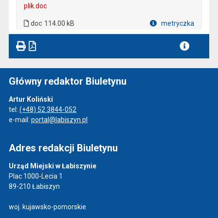
plik.doc
. Plik w formacie: doc
doc
114.00 kB
metryczka
Plik w formacie
Główny redaktor Biuletynu
Artur Koliński
tel:
(+48) 52 3844-052
e-mail:
portal@labiszyn.pl
Adres redakcji Biuletynu
Urząd Miejski w Łabiszynie
Plac 1000-Lecia 1
89-210 Łabiszyn
woj. kujawsko-pomorskie