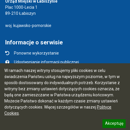
Urząd Miejski w Łabiszynie
Plac 1000-Lecia 1
89-210 Łabiszyn
woj. kujawsko-pomorskie
Informacje o serwisie
Ponowne wykorzystanie
Udostępnianie informacji publicznej
W ramach naszej witryny stosujemy pliki cookies w celu
Mapa serwisu
świadczenia Państwu usług na najwyższym poziomie, w tym w
Instrukcja obsługi
sposób dostosowany do indywidualnych potrzeb. Korzystanie z
witryny bez zmiany ustawień dotyczących cookies oznacza, że
Statystyki oglądalności
będą one zamieszczane w Państwa urządzeniu końcowym.
Ostatnio dodane
Możecie Państwo dokonać w każdym czasie zmiany ustawień
dotyczących cookies. Więcej szczegółów w naszej
Polityce
Ostatnia aktualizacja BIP: 07.08.2026 09:55
Cookies
.
Akceptuję
5.7.0 [91]
CMS i hosting: Logonet Sp. z o.o. w Bydgoszczy
informację o polityce prywatności