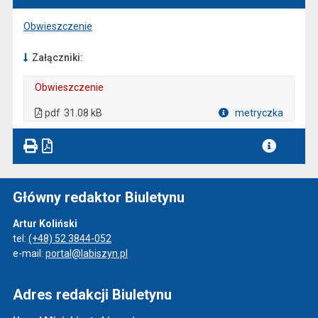
Obwieszczenie
Załączniki:
Obwieszczenie
. Plik w formacie: pdf
. Otwiera się w nowej karcie.
pdf
31.08 kB
metryczka
Plik w formacie
Główny redaktor Biuletynu
Artur Koliński
tel:
(+48) 52 3844-052
e-mail:
portal@labiszyn.pl
Adres redakcji Biuletynu