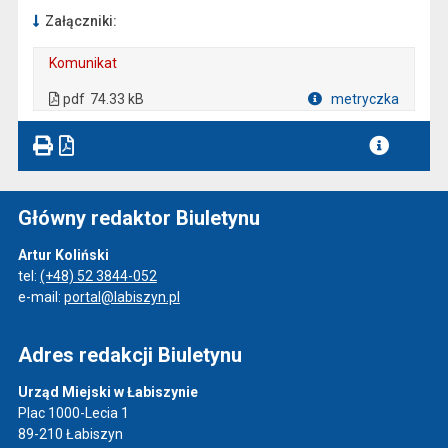
Załączniki:
Komunikat
. Plik w formacie: pdf
. Otwiera się w nowej karcie.
pdf
74.33 kB
metryczka
Plik w formacie
Główny redaktor Biuletynu
Artur Koliński
tel:
(+48) 52 3844-052
e-mail:
portal@labiszyn.pl
Adres redakcji Biuletynu
Urząd Miejski w Łabiszynie
Plac 1000-Lecia 1
89-210 Łabiszyn