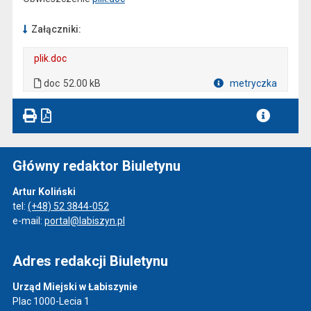
Załączniki:
plik.doc
. Plik w formacie: doc
doc
52.00 kB
metryczka
Plik w formacie
Główny redaktor Biuletynu
Artur Koliński
tel:
(+48) 52 3844-052
e-mail:
portal@labiszyn.pl
Adres redakcji Biuletynu
Urząd Miejski w Łabiszynie
Plac 1000-Lecia 1