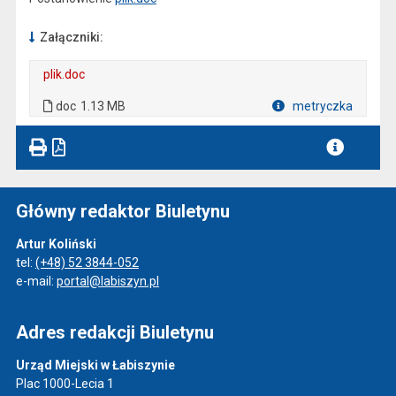
Załączniki:
plik.doc
. Plik w formacie: doc
doc
1.13 MB
metryczka
Plik w formacie
Główny redaktor Biuletynu
Artur Koliński
tel:
(+48) 52 3844-052
e-mail:
portal@labiszyn.pl
Adres redakcji Biuletynu
Urząd Miejski w Łabiszynie
Plac 1000-Lecia 1