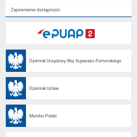
Zapewnienie dostępności
Dziennik Urzędowy Woj. Kujawsko-Pomorskiego
Otwiera się w nowej karcie
Dziennik Ustaw
Otwiera się w nowej karcie
Monitor Polski
Otwiera się w nowej karcie