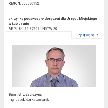
REGON:
000530152
skrzynka podawcza e-doręczeń dla Urzędu Miejskiego
w Łabiszynie
:
AE:PL-84464-37605-UHDTW-20
Czytaj więcej
Przeczytaj artykuł "Dane kontaktowe"
Gmina Łabiszyn:
NIP:
5621772747
Regon:
092351200
skrzynka podawcza epuap:
/0419044/skrytka
Burmistrz Łabiszyna
mgr Jacek Idzi Kaczmarek