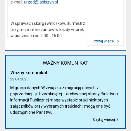
e-mail:
urzad@labiszyn.pl
W sprawach skarg i wniosków, Burmistrz
przyjmuje interesantów w każdy wtorek
w godzinach od 9:00 - 16:00
Czytaj więcej
Przeczytaj artykuł "Kierownictwo Urzędu"
WAŻNY KOMUNIKAT
Ważny komunikat
23.04.2025
Migracja danych W związku z migracją danych z
poprzedniej - już zamkniętej - archiwalnej strony Biuletynu
Informacji Publicznej mogą wystąpić braki niektórych
załączników przy wybranych treściach i mogą one być
udostępnione Państwu...
Czytaj więcej
Przeczytaj artykuł "Ważny komunikat"