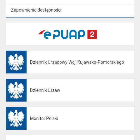
Zapewnienie dostępności
Dziennik Urzędowy Woj. Kujawsko-Pomorskiego
Otwiera się w nowej karcie
Dziennik Ustaw
Otwiera się w nowej karcie
Monitor Polski
Otwiera się w nowej karcie