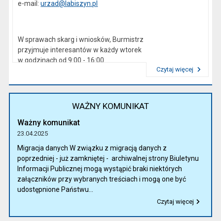
e-mail:
urzad@labiszyn.pl
W sprawach skarg i wniosków, Burmistrz
przyjmuje interesantów w każdy wtorek
w godzinach od 9:00 - 16:00
Czytaj więcej
Przeczytaj artykuł "Kierownictwo Urzędu"
WAŻNY KOMUNIKAT
Ważny komunikat
23.04.2025
Migracja danych W związku z migracją danych z
poprzedniej - już zamkniętej - archiwalnej strony Biuletynu
Informacji Publicznej mogą wystąpić braki niektórych
załączników przy wybranych treściach i mogą one być
udostępnione Państwu...
Czytaj więcej
Przeczytaj artykuł "Ważny komunikat"