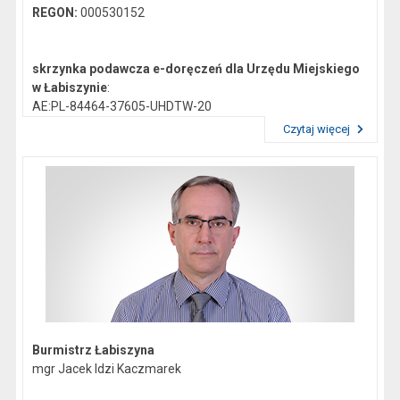
REGON:
000530152
skrzynka podawcza e-doręczeń dla Urzędu Miejskiego
w Łabiszynie
:
AE:PL-84464-37605-UHDTW-20
Czytaj więcej
Przeczytaj artykuł "Dane kontaktowe"
Gmina Łabiszyn:
NIP:
5621772747
Regon:
092351200
skrzynka podawcza epuap:
/0419044/skrytka
Burmistrz Łabiszyna
mgr Jacek Idzi Kaczmarek