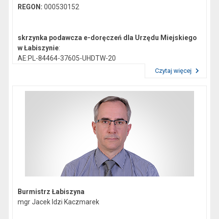
REGON:
000530152
skrzynka podawcza e-doręczeń dla Urzędu Miejskiego
w Łabiszynie
:
AE:PL-84464-37605-UHDTW-20
Czytaj więcej
Przeczytaj artykuł "Dane kontaktowe"
Gmina Łabiszyn:
NIP:
5621772747
Regon:
092351200
skrzynka podawcza epuap:
/0419044/skrytka
Burmistrz Łabiszyna
mgr Jacek Idzi Kaczmarek