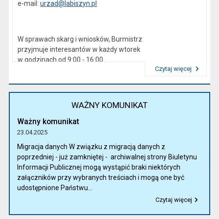
e-mail:
urzad@labiszyn.pl
W sprawach skarg i wniosków, Burmistrz
przyjmuje interesantów w każdy wtorek
w godzinach od 9:00 - 16:00
Czytaj więcej
Przeczytaj artykuł "Kierownictwo Urzędu"
WAŻNY KOMUNIKAT
Ważny komunikat
23.04.2025
Migracja danych W związku z migracją danych z
poprzedniej - już zamkniętej - archiwalnej strony Biuletynu
Informacji Publicznej mogą wystąpić braki niektórych
załączników przy wybranych treściach i mogą one być
udostępnione Państwu...
Czytaj więcej
Przeczytaj artykuł "Ważny komunikat"