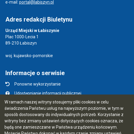
e-mail:
portal@labiszyn.pl
Adres redakcji Biuletynu
Urząd Miejski w Łabiszynie
Plac 1000-Lecia 1
89-210 Łabiszyn
woj. kujawsko-pomorskie
Informacje o serwisie
Ponowne wykorzystanie
Udostępnianie informacji publicznej
W ramach naszej witryny stosujemy pliki cookies w celu
Mapa serwisu
świadczenia Państwu usług na najwyższym poziomie, w tym w
Instrukcja obsługi
sposób dostosowany do indywidualnych potrzeb. Korzystanie z
witryny bez zmiany ustawień dotyczących cookies oznacza, że
Statystyki oglądalności
będą one zamieszczane w Państwa urządzeniu końcowym.
Ostatnio dodane
Możecie Państwo dokonać w każdym czasie zmiany ustawień