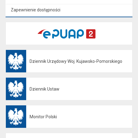
Zapewnienie dostępności
Dziennik Urzędowy Woj. Kujawsko-Pomorskiego
Otwiera się w nowej karcie
Dziennik Ustaw
Otwiera się w nowej karcie
Monitor Polski
Otwiera się w nowej karcie