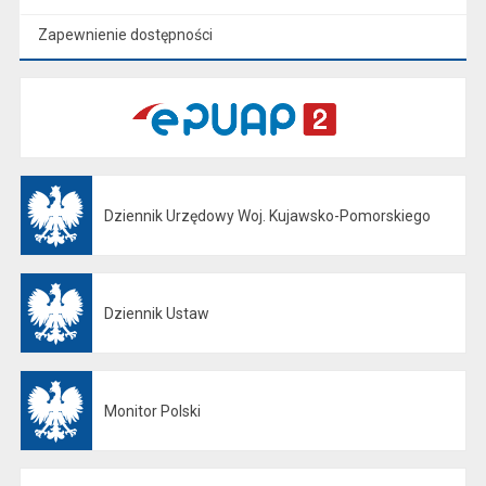
Zapewnienie dostępności
Dziennik Urzędowy Woj. Kujawsko-Pomorskiego
Otwiera się w nowej karcie
Dziennik Ustaw
Otwiera się w nowej karcie
Monitor Polski
Otwiera się w nowej karcie