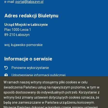
e-mail:
portal@labiszyn.pl
Adres redakcji Biuletynu
Urząd Miejski w Łabiszynie
Plac 1000-Lecia 1
89-210 Łabiszyn
woj. kujawsko-pomorskie
Informacje o serwisie
Ponowne wykorzystanie
Udostępnianie informacji publicznej
W ramach naszej witryny stosujemy pliki cookies w celu
Mapa serwisu
świadczenia Państwu usług na najwyższym poziomie, w tym w
Instrukcja obsługi
sposób dostosowany do indywidualnych potrzeb. Korzystanie z
witryny bez zmiany ustawień dotyczących cookies oznacza, że
Statystyki oglądalności
będą one zamieszczane w Państwa urządzeniu końcowym.
Ostatnio dodane
Możecie Państwo dokonać w każdym czasie zmiany ustawień