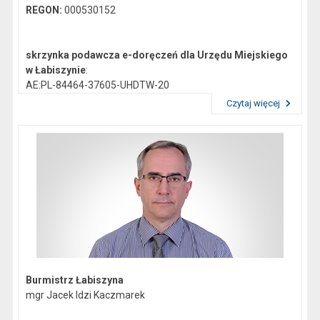
REGON:
000530152
skrzynka podawcza e-doręczeń dla Urzędu Miejskiego
w Łabiszynie
:
AE:PL-84464-37605-UHDTW-20
Czytaj więcej
Przeczytaj artykuł "Dane kontaktowe"
Gmina Łabiszyn:
NIP:
5621772747
Regon:
092351200
skrzynka podawcza epuap:
/0419044/skrytka
Burmistrz Łabiszyna
mgr Jacek Idzi Kaczmarek