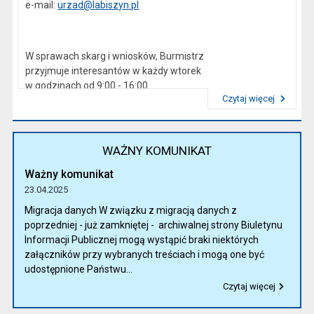
e-mail:
urzad@labiszyn.pl
W sprawach skarg i wniosków, Burmistrz
przyjmuje interesantów w każdy wtorek
w godzinach od 9:00 - 16:00
Czytaj więcej
Przeczytaj artykuł "Kierownictwo Urzędu"
WAŻNY KOMUNIKAT
Ważny komunikat
23.04.2025
Migracja danych W związku z migracją danych z
poprzedniej - już zamkniętej - archiwalnej strony Biuletynu
Informacji Publicznej mogą wystąpić braki niektórych
załączników przy wybranych treściach i mogą one być
udostępnione Państwu...
Czytaj więcej
Przeczytaj artykuł "Ważny komunikat"