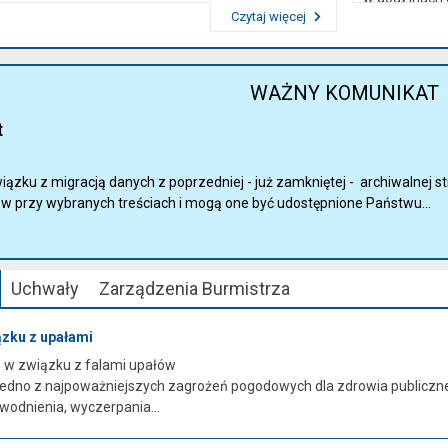
Czytaj więcej
Przeczytaj artykuł "Dane kontaktowe"
WAŻNY KOMUNIKAT
t
epuap:
ązku z migracją danych z poprzedniej - już zamkniętej - archiwalnej st
ów przy wybranych treściach i mogą one być udostępnione Państwu...
Uchwały
Zarządzenia Burmistrza
zku z upałami
 w związku z falami upałów
jedno z najpoważniejszych zagrożeń pogodowych dla zdrowia publiczn
odnienia, wyczerpania...