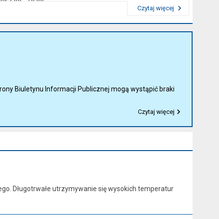
Czytaj więcej
Przeczytaj artykuł "Kierownictwo Urzędu"
rony Biuletynu Informacji Publicznej mogą wystąpić braki
Czytaj więcej
Przeczytaj artykuł "Ważny komunikat"
ego. Długotrwałe utrzymywanie się wysokich temperatur