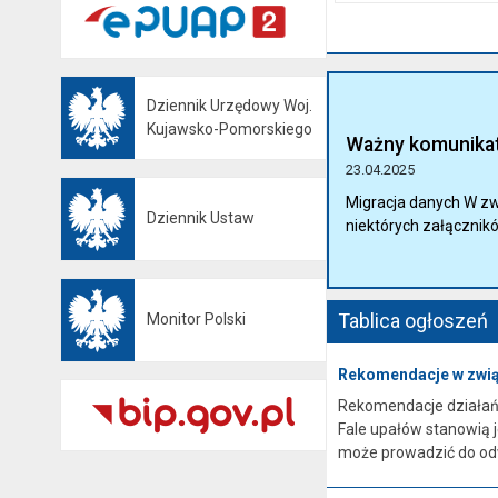
Gmina Łabiszyn:
NIP:
5621772747
Regon:
092351200
Dziennik Urzędowy Woj.
Otwiera się w nowej karcie
Kujawsko-Pomorskiego
Ważny komunika
skrzynka podawcza 
23.04.2025
/0419044/skrytka
Migracja danych W zwi
Dziennik Ustaw
niektórych załącznik
Otwiera się w nowej karcie
Tablica ogłoszeń
Monitor Polski
Otwiera się w nowej karcie
Rekomendacje w zwią
Rekomendacje działań
Fale upałów stanowią 
może prowadzić do odw