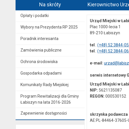
Na skróty
Kierownictwo Urz
Opłaty i podatki
Urząd Miejski w Łab
Plac 1000-lecia 1
Wybory na Prezydenta RP 2025
89-210 Łabiszyn
Poradnik interesanta
tel
.:
(+48) 52 3844-0
Zamówienia publiczne
tel
.:
(+48) 52 3844-0
Ochrona środowiska
e-mail
:
urzad@labisz
Gospodarka odpadami
serwis internetowy 
Urząd Miejski w Łab
Komunikaty Rady Miejskiej
NIP:
5621135087
Program Rewitalizacji dla Gminy
REGON:
000530152
Łabiszyn na lata 2016-2026
Zapewnienie dostępności
skrzynka podawcza 
AE:PL-84464-37605