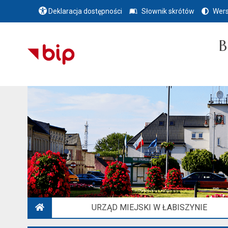
Deklaracja dostępności
Słownik skrótów
Wers
B
URZĄD MIEJSKI W ŁABISZYNIE
STRONA GŁÓWNA