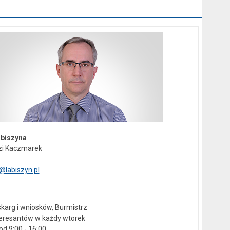
abiszyna
zi Kaczmarek
@labiszyn.pl
karg i wniosków, Burmistrz
teresantów w każdy wtorek
d 9:00 - 16:00