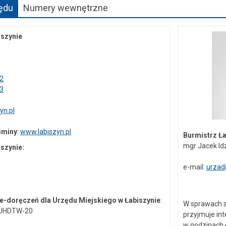
ędu
Numery wewnętrzne
iszynie
52
63
yn.pl
Gminy
:
www.labiszyn.pl
Burmistrz Ł
mgr Jacek Id
iszynie:
e-mail:
urzad
e-doręczeń dla Urzędu Miejskiego w Łabiszynie
:
W sprawach s
-UHDTW-20
przyjmuje in
w godzinach o