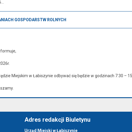
...
DANIACH GOSPODARSTW ROLNYCH
nformuje,
2026r.
zędzie Miejskim w Łabiszynie odbywać się będzie w godzinach 7:30 – 1
aszamy.
Adres redakcji Biuletynu
Urząd Miejski w Łabiszynie