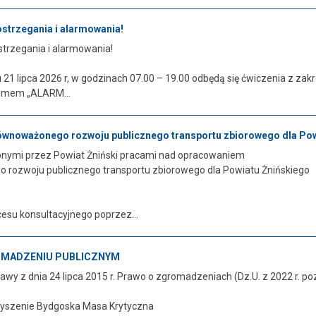
ostrzegania i alarmowania!
strzegania i alarmowania!
 21 lipca 2026 r, w godzinach 07.00 – 19.00 odbędą się ćwiczenia z za
nimem „ALARM...
równoważonego rozwoju publicznego transportu zbiorowego dla Po
nymi przez Powiat Żniński pracami nad opracowaniem
 rozwoju publicznego transportu zbiorowego dla Powiatu Żnińskiego
esu konsultacyjnego poprzez...
OMADZENIU PUBLICZNYM
tawy z dnia 24 lipca 2015 r. Prawo o zgromadzeniach (Dz.U. z 2022 r. 
zyszenie Bydgoska Masa Krytyczna