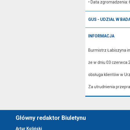
• Data zgromadzenia: 6
GUS - UDZIAŁ W BA
INFORMACJA
Burmistrz Łabiszyna i
że w dniu 03 czerwca 
obsługa klientów w Ur
Za utrudnienia przepr
Główny redaktor Biuletynu
Artur Koliński