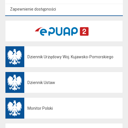
Zapewnienie dostępności
Dziennik Urzędowy Woj. Kujawsko-Pomorskiego
Otwiera się w nowej karcie
Dziennik Ustaw
Otwiera się w nowej karcie
Monitor Polski
Otwiera się w nowej karcie