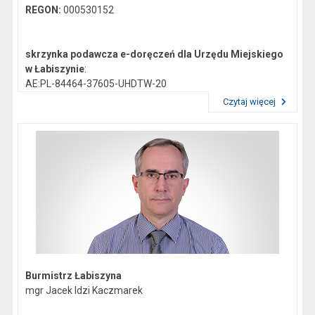
REGON:
000530152
skrzynka podawcza e-doręczeń dla Urzędu Miejskiego
w Łabiszynie
:
AE:PL-84464-37605-UHDTW-20
Czytaj więcej
Przeczytaj artykuł "Dane kontaktowe"
Gmina Łabiszyn:
NIP:
5621772747
Regon:
092351200
skrzynka podawcza epuap:
/0419044/skrytka
Burmistrz Łabiszyna
mgr Jacek Idzi Kaczmarek