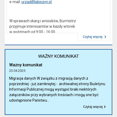
e-mail:
urzad@labiszyn.pl
W sprawach skarg i wniosków, Burmistrz
przyjmuje interesantów w każdy wtorek
w godzinach od 9:00 - 16:00
Czytaj więcej
Przeczytaj artykuł "Kierownictwo Urzędu"
WAŻNY KOMUNIKAT
Ważny komunikat
23.04.2025
Migracja danych W związku z migracją danych z
poprzedniej - już zamkniętej - archiwalnej strony Biuletynu
Informacji Publicznej mogą wystąpić braki niektórych
załączników przy wybranych treściach i mogą one być
udostępnione Państwu...
Czytaj więcej
Przeczytaj artykuł "Ważny komunikat"