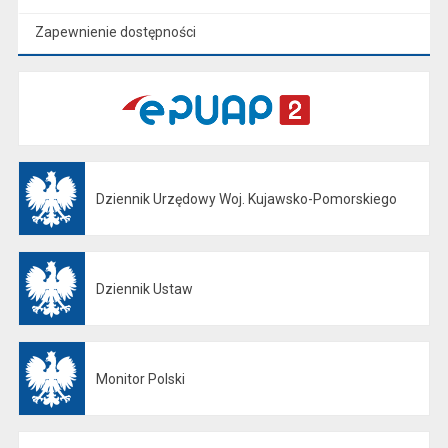
Zapewnienie dostępności
Dziennik Urzędowy Woj. Kujawsko-Pomorskiego
Otwiera się w nowej karcie
Dziennik Ustaw
Otwiera się w nowej karcie
Monitor Polski
Otwiera się w nowej karcie