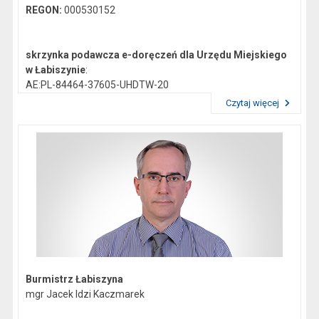
REGON:
000530152
skrzynka podawcza e-doręczeń dla Urzędu Miejskiego
w Łabiszynie
:
AE:PL-84464-37605-UHDTW-20
Czytaj więcej
Przeczytaj artykuł "Dane kontaktowe"
Gmina Łabiszyn:
NIP:
5621772747
Regon:
092351200
skrzynka podawcza epuap:
/0419044/skrytka
Burmistrz Łabiszyna
mgr Jacek Idzi Kaczmarek