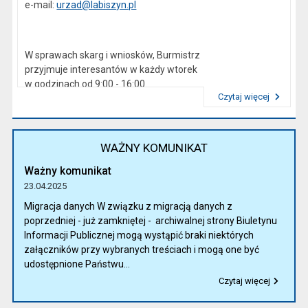
e-mail:
urzad@labiszyn.pl
W sprawach skarg i wniosków, Burmistrz
przyjmuje interesantów w każdy wtorek
w godzinach od 9:00 - 16:00
Czytaj więcej
Przeczytaj artykuł "Kierownictwo Urzędu"
WAŻNY KOMUNIKAT
Ważny komunikat
23.04.2025
Migracja danych W związku z migracją danych z
poprzedniej - już zamkniętej - archiwalnej strony Biuletynu
Informacji Publicznej mogą wystąpić braki niektórych
załączników przy wybranych treściach i mogą one być
udostępnione Państwu...
Czytaj więcej
Przeczytaj artykuł "Ważny komunikat"