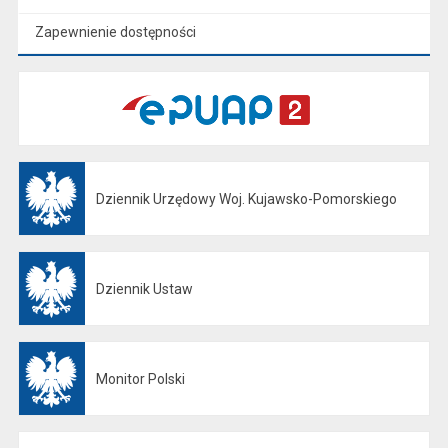
Zapewnienie dostępności
Dziennik Urzędowy Woj. Kujawsko-Pomorskiego
Otwiera się w nowej karcie
Dziennik Ustaw
Otwiera się w nowej karcie
Monitor Polski
Otwiera się w nowej karcie