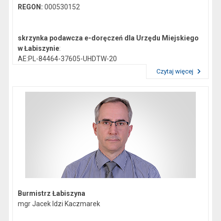
REGON:
000530152
skrzynka podawcza e-doręczeń dla Urzędu Miejskiego
w Łabiszynie
:
AE:PL-84464-37605-UHDTW-20
Czytaj więcej
Przeczytaj artykuł "Dane kontaktowe"
Gmina Łabiszyn:
NIP:
5621772747
Regon:
092351200
skrzynka podawcza epuap:
/0419044/skrytka
Burmistrz Łabiszyna
mgr Jacek Idzi Kaczmarek