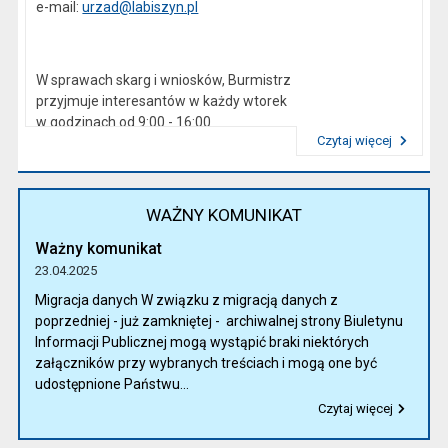
e-mail:
urzad@labiszyn.pl
W sprawach skarg i wniosków, Burmistrz
przyjmuje interesantów w każdy wtorek
w godzinach od 9:00 - 16:00
Czytaj więcej
Przeczytaj artykuł "Kierownictwo Urzędu"
WAŻNY KOMUNIKAT
Ważny komunikat
23.04.2025
Migracja danych W związku z migracją danych z
poprzedniej - już zamkniętej - archiwalnej strony Biuletynu
Informacji Publicznej mogą wystąpić braki niektórych
załączników przy wybranych treściach i mogą one być
udostępnione Państwu...
Czytaj więcej
Przeczytaj artykuł "Ważny komunikat"