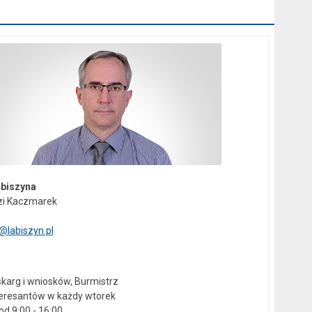
abiszyna
zi Kaczmarek
@labiszyn.pl
karg i wniosków, Burmistrz
teresantów w każdy wtorek
d 9:00 - 16:00