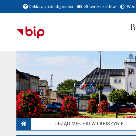
Deklaracja dostępności
Słownik skrótów
Wers
B
URZĄD MIEJSKI W ŁABISZYNIE
STRONA GŁÓWNA