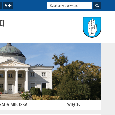
Szukaj w serwisie
Szukaj
zwiększ czcionkę
EJ
RADA MIEJSKA
WIĘCEJ
ELEMENTÓW