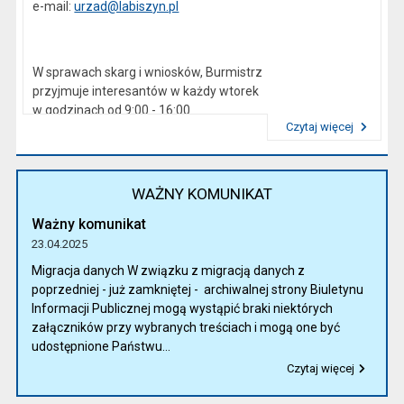
e-mail:
urzad@labiszyn.pl
W sprawach skarg i wniosków, Burmistrz
przyjmuje interesantów w każdy wtorek
w godzinach od 9:00 - 16:00
Czytaj więcej
Przeczytaj artykuł "Kierownictwo Urzędu"
WAŻNY KOMUNIKAT
Ważny komunikat
23.04.2025
Migracja danych W związku z migracją danych z
poprzedniej - już zamkniętej - archiwalnej strony Biuletynu
Informacji Publicznej mogą wystąpić braki niektórych
załączników przy wybranych treściach i mogą one być
udostępnione Państwu...
Czytaj więcej
Przeczytaj artykuł "Ważny komunikat"