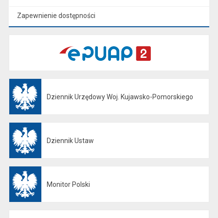
Zapewnienie dostępności
Dziennik Urzędowy Woj. Kujawsko-Pomorskiego
Otwiera się w nowej karcie
Dziennik Ustaw
Otwiera się w nowej karcie
Monitor Polski
Otwiera się w nowej karcie