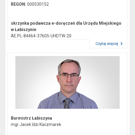
REGON:
000530152
skrzynka podawcza e-doręczeń dla Urzędu Miejskiego
w Łabiszynie
:
AE:PL-84464-37605-UHDTW-20
Czytaj więcej
Przeczytaj artykuł "Dane kontaktowe"
Gmina Łabiszyn:
NIP:
5621772747
Regon:
092351200
skrzynka podawcza epuap:
/0419044/skrytka
Burmistrz Łabiszyna
mgr Jacek Idzi Kaczmarek