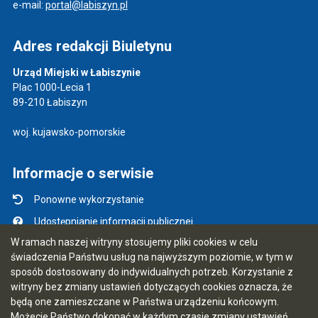
e-mail:
portal@labiszyn.pl
Adres redakcji Biuletynu
Urząd Miejski w Łabiszynie
Plac 1000-Lecia 1
89-210 Łabiszyn
woj. kujawsko-pomorskie
Informacje o serwisie
Ponowne wykorzystanie
Udostępnianie informacji publicznej
W ramach naszej witryny stosujemy pliki cookies w celu
Mapa serwisu
świadczenia Państwu usług na najwyższym poziomie, w tym w
Instrukcja obsługi
sposób dostosowany do indywidualnych potrzeb. Korzystanie z
witryny bez zmiany ustawień dotyczących cookies oznacza, że
Statystyki oglądalności
będą one zamieszczane w Państwa urządzeniu końcowym.
Ostatnio dodane
Możecie Państwo dokonać w każdym czasie zmiany ustawień