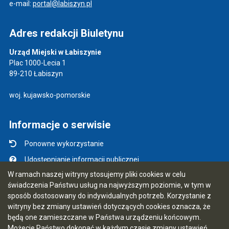
e-mail:
portal@labiszyn.pl
Adres redakcji Biuletynu
Urząd Miejski w Łabiszynie
Plac 1000-Lecia 1
89-210 Łabiszyn
woj. kujawsko-pomorskie
Informacje o serwisie
Ponowne wykorzystanie
Udostępnianie informacji publicznej
W ramach naszej witryny stosujemy pliki cookies w celu
Mapa serwisu
świadczenia Państwu usług na najwyższym poziomie, w tym w
Instrukcja obsługi
sposób dostosowany do indywidualnych potrzeb. Korzystanie z
witryny bez zmiany ustawień dotyczących cookies oznacza, że
Statystyki oglądalności
będą one zamieszczane w Państwa urządzeniu końcowym.
Ostatnio dodane
Możecie Państwo dokonać w każdym czasie zmiany ustawień