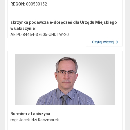
REGON:
000530152
skrzynka podawcza e-doręczeń dla Urzędu Miejskiego
w Łabiszynie
:
AE:PL-84464-37605-UHDTW-20
Czytaj więcej
Przeczytaj artykuł "Dane kontaktowe"
Gmina Łabiszyn:
NIP:
5621772747
Regon:
092351200
skrzynka podawcza epuap:
/0419044/skrytka
Burmistrz Łabiszyna
mgr Jacek Idzi Kaczmarek