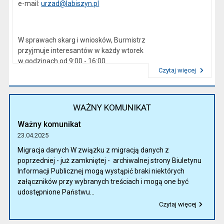
e-mail:
urzad@labiszyn.pl
W sprawach skarg i wniosków, Burmistrz
przyjmuje interesantów w każdy wtorek
w godzinach od 9:00 - 16:00
Czytaj więcej
Przeczytaj artykuł "Kierownictwo Urzędu"
WAŻNY KOMUNIKAT
Ważny komunikat
23.04.2025
Migracja danych W związku z migracją danych z
poprzedniej - już zamkniętej - archiwalnej strony Biuletynu
Informacji Publicznej mogą wystąpić braki niektórych
załączników przy wybranych treściach i mogą one być
udostępnione Państwu...
Czytaj więcej
Przeczytaj artykuł "Ważny komunikat"