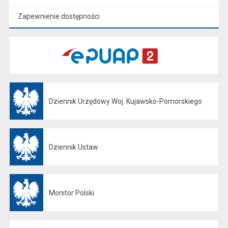
Zapewnienie dostępności
Dziennik Urzędowy Woj. Kujawsko-Pomorskiego
Otwiera się w nowej karcie
Dziennik Ustaw
Otwiera się w nowej karcie
Monitor Polski
Otwiera się w nowej karcie