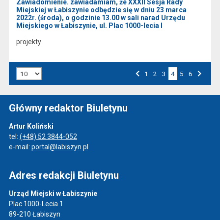
Zawiadomienie. zawiadamiam, że XXXII Sesja Rady
Miejskiej w Łabiszynie odbędzie się w dniu 23 marca
2022r. (środa), o godzinie 13.00 w sali narad Urzędu
Miejskiego w Łabiszynie, ul. Plac 1000-lecia l
projekty
Liczba art. na stronie:
Przejdź do strony numer
1
Przejdź do strony numer
2
Przejdź do strony numer
3
4
Przejdź do strony numer
5
Przejdź do strony numer
6
Strona numer
Poprzednia strona
Następna strona
Główny redaktor Biuletynu
Artur Koliński
tel:
(+48) 52 3844-052
e-mail:
portal@labiszyn.pl
Adres redakcji Biuletynu
Urząd Miejski w Łabiszynie
Plac 1000-Lecia 1
89-210 Łabiszyn