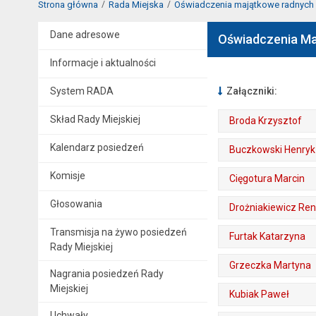
Strona główna
Rada Miejska
Oświadczenia majątkowe radnych
Dane adresowe
Oświadczenia Ma
Informacje i aktualności
System RADA
Załączniki:
Skład Rady Miejskiej
Broda Krzysztof
. Plik w formacie: pdf
. Rozmiar pliku: 1.64 MB
. Otwiera się w nowej karcie.
Kalendarz posiedzeń
Buczkowski Henryk
. Plik w formacie: pdf
. Rozmiar pliku: 1.66 MB
. Otwiera się w nowej karcie.
Komisje
Cięgotura Marcin
. Plik w formacie: pdf
. Rozmiar pliku: 1.64 MB
. Otwiera się w nowej karcie.
Głosowania
Drożniakiewicz Re
. Plik w formacie: pdf
. Rozmiar pliku: 1.76 MB
. Otwiera się w nowej karcie.
Transmisja na żywo posiedzeń
Furtak Katarzyna
Rady Miejskiej
. Plik w formacie: pdf
. Rozmiar pliku: 1.7 MB
. Otwiera się w nowej karcie.
Grzeczka Martyna
Nagrania posiedzeń Rady
. Plik w formacie: pdf
. Rozmiar pliku: 1.83 MB
Miejskiej
. Otwiera się w nowej karcie.
Kubiak Paweł
Uchwały
. Plik w formacie: pdf
. Rozmiar pliku: 1.7 MB
. Otwiera się w nowej karcie.