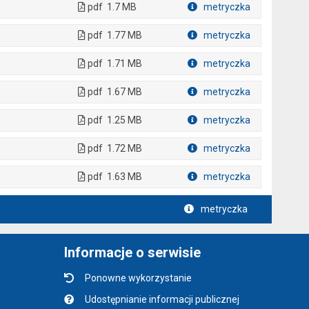
pdf
1.7 MB
metryczka
Plik w formacie
pdf
1.77 MB
metryczka
Plik w formacie
pdf
1.71 MB
metryczka
Plik w formacie
pdf
1.67 MB
metryczka
Plik w formacie
pdf
1.25 MB
metryczka
Plik w formacie
pdf
1.72 MB
metryczka
Plik w formacie
pdf
1.63 MB
metryczka
Plik w formacie
metryczka
Informacje o serwisie
Ponowne wykorzystanie
Udostępnianie informacji publicznej