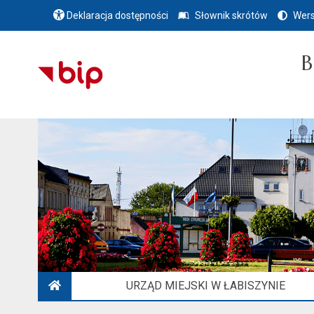
Deklaracja dostępności
Słownik skrótów
Wers
B
URZĄD MIEJSKI W ŁABISZYNIE
STRONA GŁÓWNA